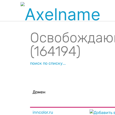
Освобождаю
(164194)
поиск по списку...
Домен
inncolor.ru