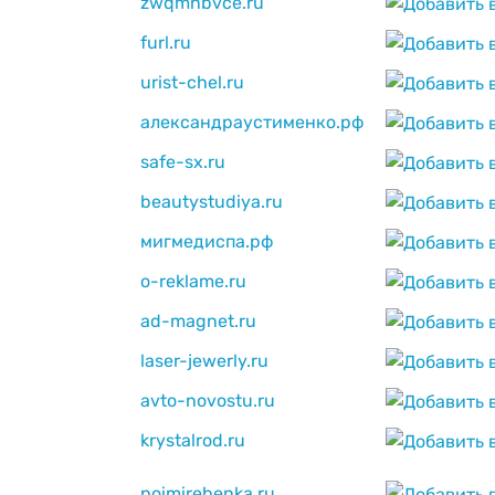
zwqmnbvce.ru
furl.ru
urist-chel.ru
александраустименко.рф
safe-sx.ru
beautystudiya.ru
мигмедиспа.рф
o-reklame.ru
ad-magnet.ru
laser-jewerly.ru
avto-novostu.ru
krystalrod.ru
poimirebenka.ru