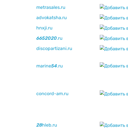
metrasales.ru
advokatsha.ru
hnxji.ru
6
6
5
2
0
2
0
.ru
discopartizani.ru
marine
5
4
.ru
concord-am.ru
2
8
hleb.ru