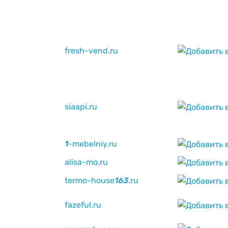
fresh-vend.ru
siaapi.ru
1
-mebelniy.ru
alisa-mo.ru
termo-house
1
6
3
.ru
fazeful.ru