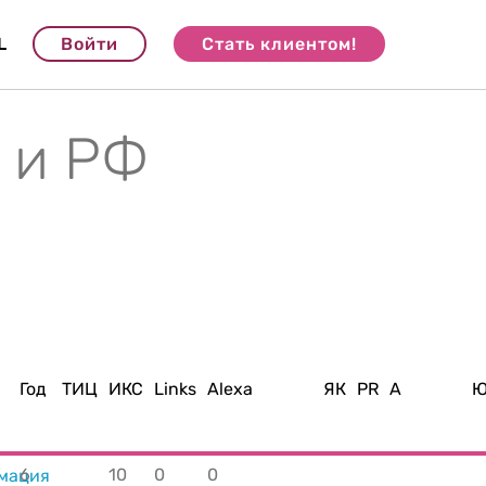
L
Войти
Стать клиентом!
 и РФ
Год
ТИЦ
ИКС
Links
Alexa
ЯК
PR
A
Ю
6
10
0
0