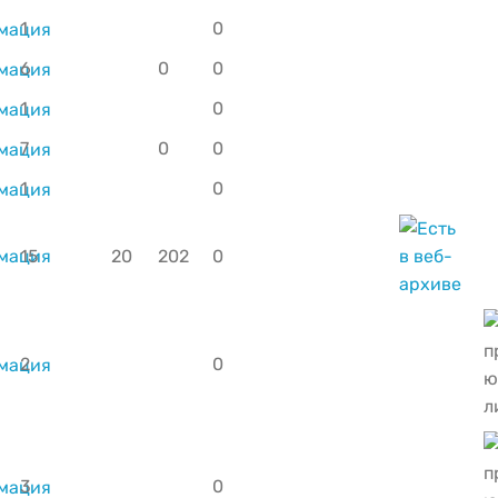
1
0
6
0
0
1
0
7
0
0
1
0
15
20
202
0
2
0
3
0