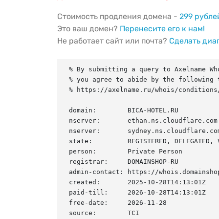
Стоимость продления домена -
299 рубле
Это ваш домен?
Перенесите его к нам!
Не работает сайт или почта?
Сделать диа
% By submitting a query to Axelname Who
% you agree to abide by the following t
% https://axelname.ru/whois/conditions/
domain:        BICA-HOTEL.RU

nserver:       ethan.ns.cloudflare.com.
nserver:       sydney.ns.cloudflare.com
state:         REGISTERED, DELEGATED, V
person:        Private Person

registrar:     DOMAINSHOP-RU

admin-contact: https://whois.domainshop
created:       2025-10-28T14:13:01Z

paid-till:     2026-10-28T14:13:01Z

free-date:     2026-11-28

source:        TCI
