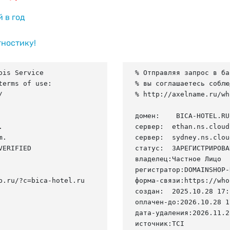
й в год
гностику!
is Service

% Отправляя запрос в ба
erms of use:

% вы соглашаетесь соблю


% http://axelname.ru/wh
домен:    BICA-HOTEL.RU



сервер:  ethan.ns.cloud
.

сервер:  sydney.ns.clou
ERIFIED

статус:  ЗАРЕГИСТРИРОВА
владелец:Частное Лицо

регистратор:DOMAINSHOP-R
.ru/?c=bica-hotel.ru

форма-связи:https://who
создан:  2025.10.28 17:
оплачен-до:2026.10.28 1
дата-удаления:2026.11.28
источник:TCI
