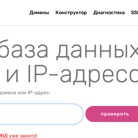
Домены
Конструктор
Диагностика
SS
 база данны
 и IP-адрес
омена или IP-адрес:
проверить
.RU)
уже занято!