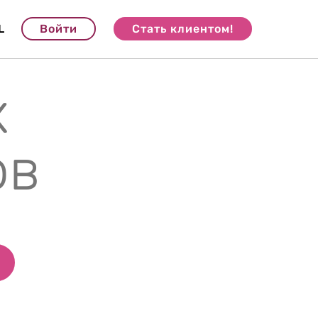
L
Войти
Стать клиентом!
х
ов