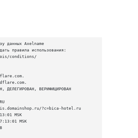
зу данных Axelname

дать правила использования:

ois/conditions/

flare.com.

dflare.com.

Н, ДЕЛЕГИРОВАН, ВЕРИФИЦИРОВАН

U

is.domainshop.ru/?c=bica-hotel.ru

13:01 MSK

7:13:01 MSK


