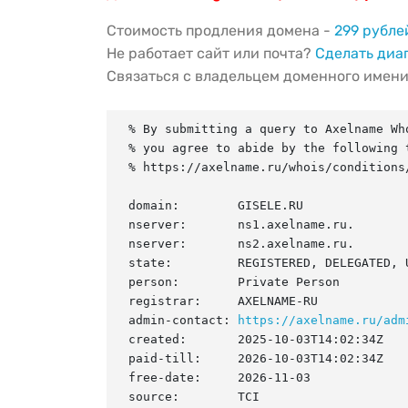
Стоимость продления домена -
299 рубле
Не работает сайт или почта?
Сделать диа
Связаться с владельцем доменного имен
% By submitting a query to Axelname Who
% you agree to abide by the following t
% https://axelname.ru/whois/conditions/
domain:        GISELE.RU

nserver:       ns1.axelname.ru.

nserver:       ns2.axelname.ru.

state:         REGISTERED, DELEGATED, U
person:        Private Person

registrar:     AXELNAME-RU

admin-contact: 
https://axelname.ru/adm
created:       2025-10-03T14:02:34Z

paid-till:     2026-10-03T14:02:34Z

free-date:     2026-11-03

source:        TCI
