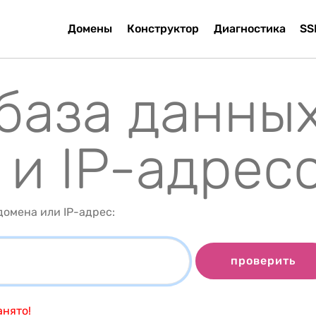
Домены
Конструктор
Диагностика
SS
 база данны
 и IP-адрес
омена или IP-адрес:
проверить
анято!