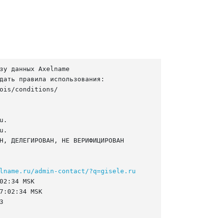
зу данных Axelname

дать правила использования:

ois/conditions/

.

.

Н, ДЕЛЕГИРОВАН, НЕ ВЕРИФИЦИРОВАН

lname.ru/admin-contact/?q=gisele.ru
02:34 MSK

7:02:34 MSK


