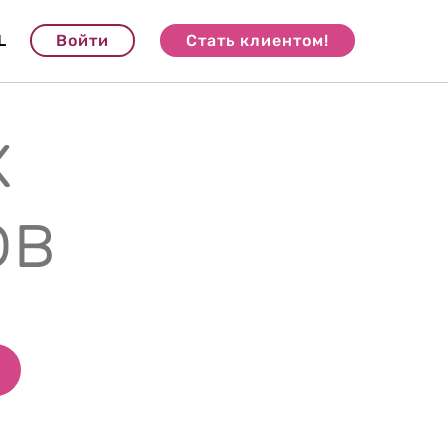
L
Войти
Стать клиентом!
х
ов