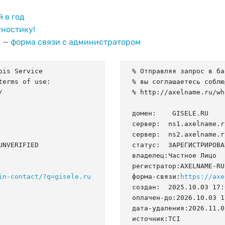
й в год
гностику!
и —
форма связи с администратором
is Service

% Отправляя запрос в ба
erms of use:

% вы соглашаетесь соблю


% http://axelname.ru/wh
домен:    GISELE.RU

сервер:  ns1.axelname.ru
сервер:  ns2.axelname.ru
NVERIFIED

статус:  ЗАРЕГИСТРИРОВА
владелец:Частное Лицо

регистратор:AXELNAME-RU

in-contact/?q=gisele.ru
форма-связи:
https://axe
создан:  2025.10.03 17:
оплачен-до:2026.10.03 1
дата-удаления:2026.11.03
источник:TCI
