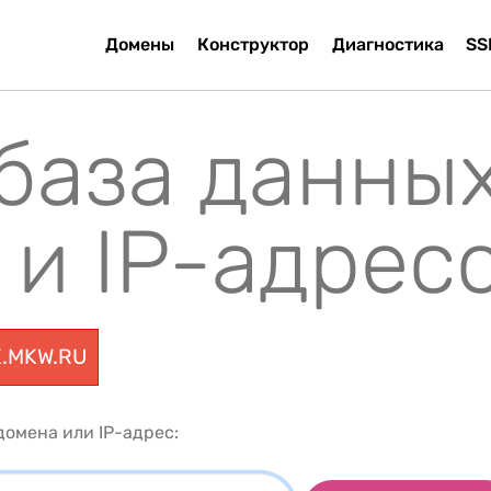
Домены
Конструктор
Диагностика
SS
 база данны
 и IP-адрес
K.MKW.RU
омена или IP-адрес: