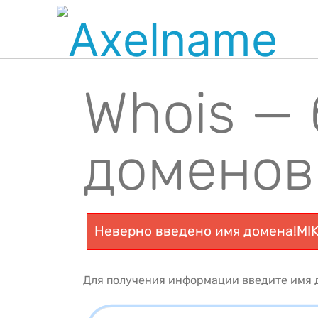
Whois —
доменов
Неверно введено имя домена!MI
Для получения информации введите имя д