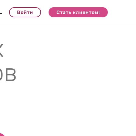
L
Войти
Стать клиентом!
х
ов