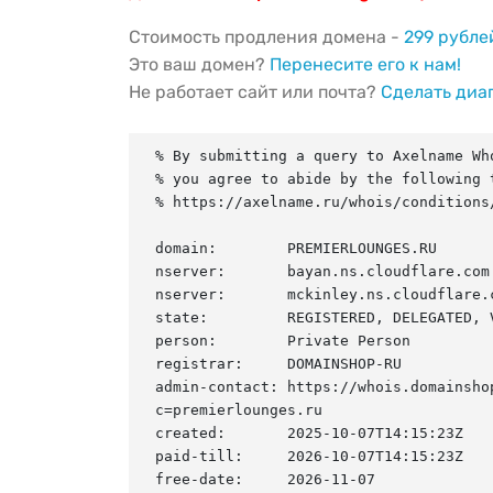
Стоимость продления домена -
299 рубле
Это ваш домен?
Перенесите его к нам!
Не работает сайт или почта?
Сделать диа
% By submitting a query to Axelname Who
% you agree to abide by the following t
% https://axelname.ru/whois/conditions/
domain:        PREMIERLOUNGES.RU

nserver:       bayan.ns.cloudflare.com.
nserver:       mckinley.ns.cloudflare.c
state:         REGISTERED, DELEGATED, V
person:        Private Person

registrar:     DOMAINSHOP-RU

admin-contact: https://whois.domainsho
c=premierlounges.ru

created:       2025-10-07T14:15:23Z

paid-till:     2026-10-07T14:15:23Z

free-date:     2026-11-07
