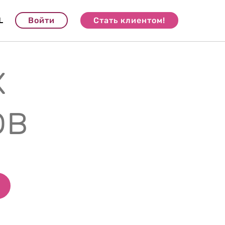
L
Войти
Стать клиентом!
х
ов