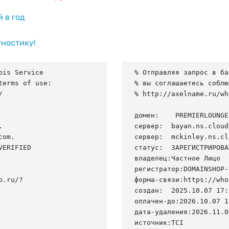
й в год
гностику!
is Service

% Отправляя запрос в ба
erms of use:

% вы соглашаетесь соблю


% http://axelname.ru/wh
домен:    PREMIERLOUNGE


сервер:  bayan.ns.cloud
om.

сервер:  mckinley.ns.cl
ERIFIED

статус:  ЗАРЕГИСТРИРОВА
владелец:Частное Лицо

регистратор:DOMAINSHOP-R
p.ru/?
форма-связи:https://who
создан:  2025.10.07 17:
оплачен-до:2026.10.07 1
дата-удаления:2026.11.07
источник:TCI
