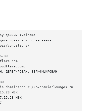
зу данных Axelname

дать правила использования:

ois/conditions/

S.RU

flare.com.

oudflare.com.

Н, ДЕЛЕГИРОВАН, ВЕРИФИЦИРОВАН

U

is.domainshop.ru/?c=premierlounges.ru

15:23 MSK

7:15:23 MSK


