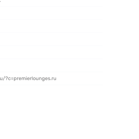
.
ru/?c=premierlounges.ru