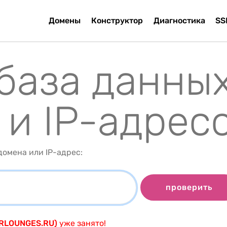
Домены
Конструктор
Диагностика
SS
 база данны
 и IP-адрес
омена или IP-адрес:
проверить
ERLOUNGES.RU)
уже занято!