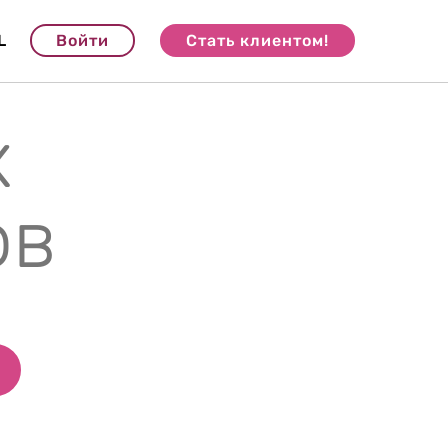
L
Войти
Стать клиентом!
х
ов