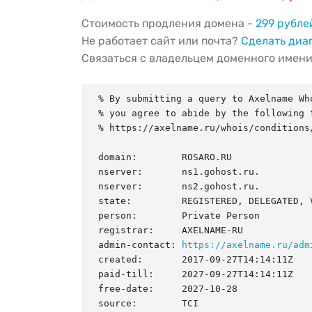
Стоимость продления домена -
299 рубле
Не работает сайт или почта?
Сделать диа
Связаться с владельцем доменного имен
% By submitting a query to Axelname Who
% you agree to abide by the following t
% https://axelname.ru/whois/conditions/
domain:        ROSARO.RU

nserver:       ns1.gohost.ru.

nserver:       ns2.gohost.ru.

state:         REGISTERED, DELEGATED, V
person:        Private Person

registrar:     AXELNAME-RU

admin-contact: 
https://axelname.ru/adm
created:       2017-09-27T14:14:11Z

paid-till:     2027-09-27T14:14:11Z

free-date:     2027-10-28

source:        TCI
