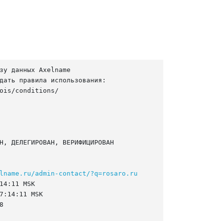
зу данных Axelname

дать правила использования:

ois/conditions/

Н, ДЕЛЕГИРОВАН, ВЕРИФИЦИРОВАН

lname.ru/admin-contact/?q=rosaro.ru
14:11 MSK

7:14:11 MSK


