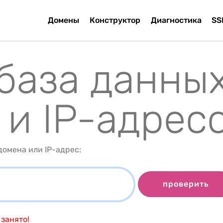
Домены
Конструктор
Диагностика
SS
 база данны
 и IP-адрес
омена или IP-адрес:
проверить
занято!