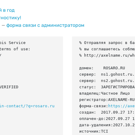
й в год
гностику!
и —
форма связи с администратором
is Service

% Отправляя запрос в ба
erms of use:

% вы соглашаетесь соблю


% http://axelname.ru/wh
домен:    ROSARO.RU

сервер:  ns1.gohost.ru.

сервер:  ns2.gohost.ru.

ERIFIED

статус:  ЗАРЕГИСТРИРОВА
владелец:Частное Лицо

регистратор:AXELNAME-RU

in-contact/?q=rosaro.ru
форма-связи:
https://axe
создан:  2017.09.27 17:
оплачен-до:2027.09.27 1
дата-удаления:2027.10.28
источник:TCI
