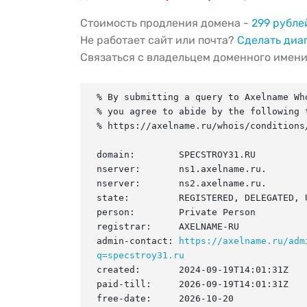
Стоимость продления домена -
299 рубле
Не работает сайт или почта?
Сделать диа
Связаться с владельцем доменного имен
% By submitting a query to Axelname Who
% you agree to abide by the following t
% https://axelname.ru/whois/conditions/
domain:        SPECSTROY31.RU

nserver:       ns1.axelname.ru.

nserver:       ns2.axelname.ru.

state:         REGISTERED, DELEGATED, U
person:        Private Person

registrar:     AXELNAME-RU

admin-contact: 
https://axelname.ru/adm
q=specstroy31.ru
created:       2024-09-19T14:01:31Z

paid-till:     2026-09-19T14:01:31Z

free-date:     2026-10-20
