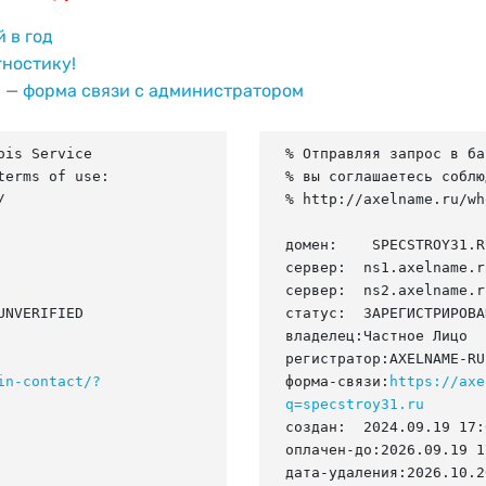
й в год
гностику!
и —
форма связи с администратором
is Service

% Отправляя запрос в ба
erms of use:

% вы соглашаетесь соблю


% http://axelname.ru/wh
домен:    SPECSTROY31.RU
сервер:  ns1.axelname.ru
сервер:  ns2.axelname.ru
NVERIFIED

статус:  ЗАРЕГИСТРИРОВА
владелец:Частное Лицо

регистратор:AXELNAME-RU

in-contact/?
форма-связи:
https://axe
q=specstroy31.ru
создан:  2024.09.19 17:
оплачен-до:2026.09.19 1
дата-удаления:2026.10.20