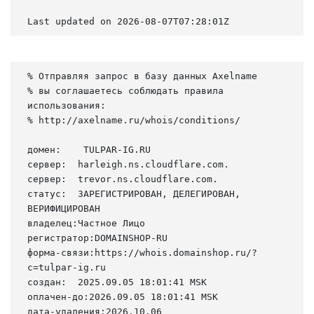
Last updated on 2026-08-07T07:28:01Z
% Отправляя запрос в базу данных Axelname

% вы соглашаетесь соблюдать правила 
использования:

% http://axelname.ru/whois/conditions/

домен:    TULPAR-IG.RU

сервер:  harleigh.ns.cloudflare.com.

сервер:  trevor.ns.cloudflare.com.

статус:  ЗАРЕГИСТРИРОВАН, ДЕЛЕГИРОВАН, 
ВЕРИФИЦИРОВАН

владелец:Частное Лицо

регистратор:DOMAINSHOP-RU

форма-связи:https://whois.domainshop.ru/?
c=tulpar-ig.ru

создан:  2025.09.05 18:01:41 MSK

оплачен-до:2026.09.05 18:01:41 MSK

дата-удаления:2026.10.06
