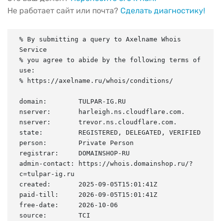
Не работает сайт или почта?
Сделать диагностику!
% By submitting a query to Axelname Whois 
Service

% you agree to abide by the following terms of 
use:

% https://axelname.ru/whois/conditions/

domain:        TULPAR-IG.RU

nserver:       harleigh.ns.cloudflare.com.

nserver:       trevor.ns.cloudflare.com.

state:         REGISTERED, DELEGATED, VERIFIED

person:        Private Person

registrar:     DOMAINSHOP-RU

admin-contact: https://whois.domainshop.ru/?
c=tulpar-ig.ru

created:       2025-09-05T15:01:41Z

paid-till:     2026-09-05T15:01:41Z

free-date:     2026-10-06

source:        TCI
