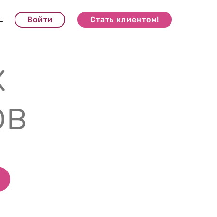
L
Войти
Стать клиентом!
х
ов