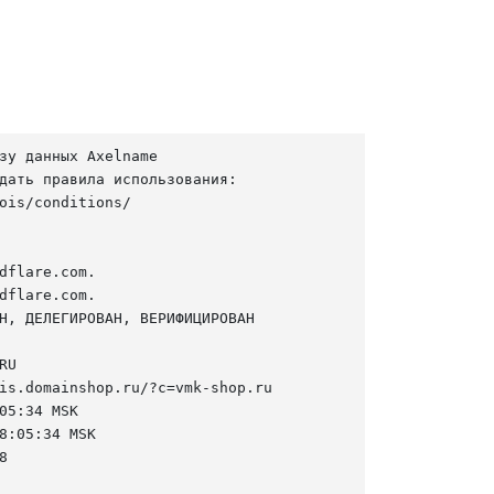
зу данных Axelname

дать правила использования:

ois/conditions/

dflare.com.

dflare.com.

Н, ДЕЛЕГИРОВАН, ВЕРИФИЦИРОВАН

U

is.domainshop.ru/?c=vmk-shop.ru

05:34 MSK

8:05:34 MSK


