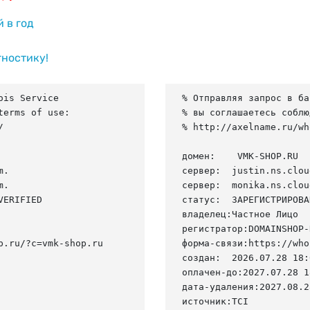
й в год
гностику!
is Service

% Отправляя запрос в ба
erms of use:

% вы соглашаетесь соблю


% http://axelname.ru/wh
домен:    VMK-SHOP.RU

.

сервер:  justin.ns.clou
.

сервер:  monika.ns.clou
ERIFIED

статус:  ЗАРЕГИСТРИРОВА
владелец:Частное Лицо

регистратор:DOMAINSHOP-R
.ru/?c=vmk-shop.ru

форма-связи:https://who
создан:  2026.07.28 18:
оплачен-до:2027.07.28 1
дата-удаления:2027.08.28
источник:TCI
