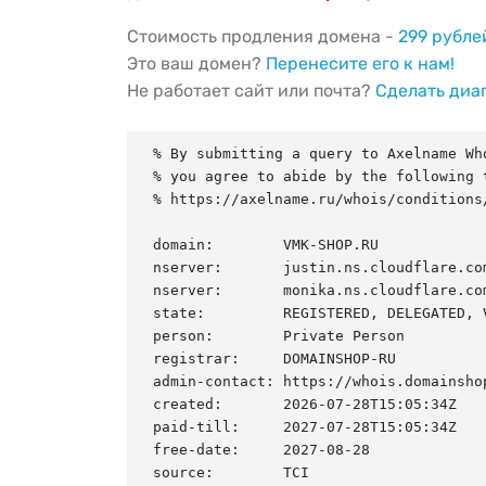
Стоимость продления домена -
299 рубле
Это ваш домен?
Перенесите его к нам!
Не работает сайт или почта?
Сделать диа
% By submitting a query to Axelname Who
% you agree to abide by the following t
% https://axelname.ru/whois/conditions/
domain:        VMK-SHOP.RU

nserver:       justin.ns.cloudflare.com
nserver:       monika.ns.cloudflare.com
state:         REGISTERED, DELEGATED, V
person:        Private Person

registrar:     DOMAINSHOP-RU

admin-contact: https://whois.domainshop
created:       2026-07-28T15:05:34Z

paid-till:     2027-07-28T15:05:34Z

free-date:     2027-08-28

source:        TCI
