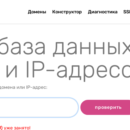
Домены
Конструктор
Диагностика
SS
 база данны
 и IP-адрес
омена или IP-адрес:
проверить
U)
уже занято!