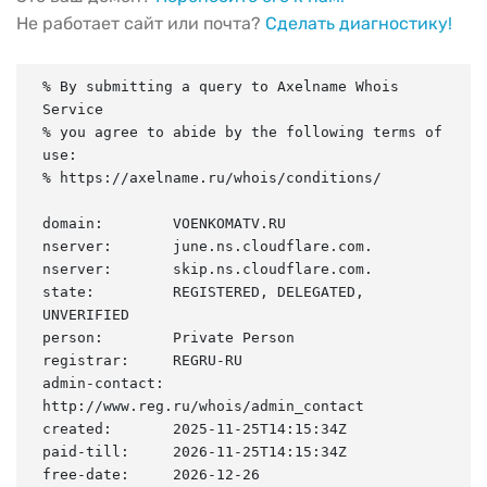
Не работает сайт или почта?
Сделать диагностику!
% By submitting a query to Axelname Whois 
Service

% you agree to abide by the following terms of 
use:

% https://axelname.ru/whois/conditions/

domain:        VOENKOMATV.RU

nserver:       june.ns.cloudflare.com.

nserver:       skip.ns.cloudflare.com.

state:         REGISTERED, DELEGATED, 
UNVERIFIED

person:        Private Person

registrar:     REGRU-RU

admin-contact: 
http://www.reg.ru/whois/admin_contact

created:       2025-11-25T14:15:34Z

paid-till:     2026-11-25T14:15:34Z

free-date:     2026-12-26
