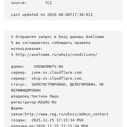
source:        TCI

Last updated on 2026-08-08T17:38:01Z
% Отправляя запрос в базу данных Axelname

% вы соглашаетесь соблюдать правила 
использования:

% http://axelname.ru/whois/conditions/

домен:    VOENKOMATV.RU

сервер:  june.ns.cloudflare.com.

сервер:  skip.ns.cloudflare.com.

статус:  ЗАРЕГИСТРИРОВАН, ДЕЛЕГИРОВАН, НЕ 
ВЕРИФИЦИРОВАН

владелец:Частное Лицо

регистратор:REGRU-RU

форма-
связи:http://www.reg.ru/whois/admin_contact

создан:  2025.11.25 17:15:34 MSK

оплачен-до:2026.11.25 17:15:34 MSK
