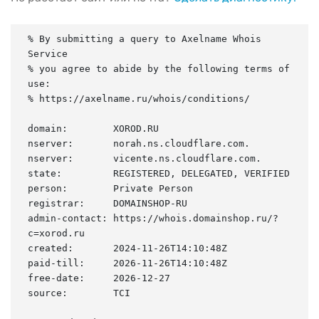
% By submitting a query to Axelname Whois 
Service

% you agree to abide by the following terms of 
use:

% https://axelname.ru/whois/conditions/

domain:        XOROD.RU

nserver:       norah.ns.cloudflare.com.

nserver:       vicente.ns.cloudflare.com.

state:         REGISTERED, DELEGATED, VERIFIED

person:        Private Person

registrar:     DOMAINSHOP-RU

admin-contact: https://whois.domainshop.ru/?
c=xorod.ru

created:       2024-11-26T14:10:48Z

paid-till:     2026-11-26T14:10:48Z

free-date:     2026-12-27

source:        TCI
