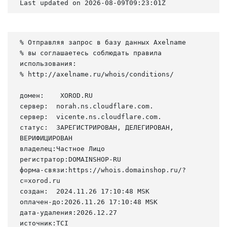
Last updated on 2026-08-09T09:23:01Z
% Отправляя запрос в базу данных Axelname

% вы соглашаетесь соблюдать правила 
использования:

% http://axelname.ru/whois/conditions/

домен:    XOROD.RU

сервер:  norah.ns.cloudflare.com.

сервер:  vicente.ns.cloudflare.com.

статус:  ЗАРЕГИСТРИРОВАН, ДЕЛЕГИРОВАН, 
ВЕРИФИЦИРОВАН

владелец:Частное Лицо

регистратор:DOMAINSHOP-RU

форма-связи:https://whois.domainshop.ru/?
c=xorod.ru

создан:  2024.11.26 17:10:48 MSK

оплачен-до:2026.11.26 17:10:48 MSK

дата-удаления:2026.12.27

источник:TCI
