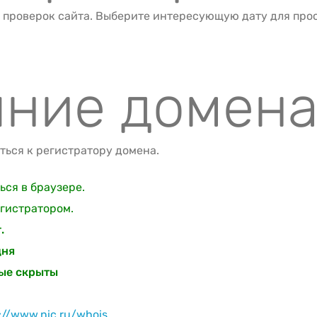
 проверок сайта. Выберите интересующую дату для про
яние домен
ься к регистратору домена.
ся в браузере.
гистратором.
.
дня
ные скрыты
://www.nic.ru/whois