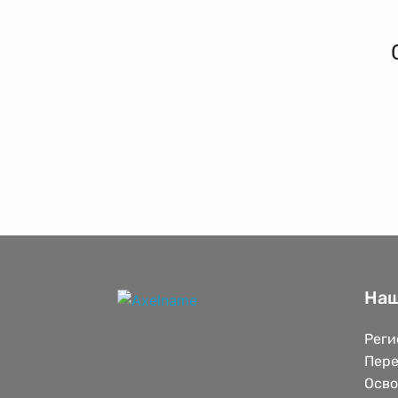
Наш
Реги
Пере
Осв