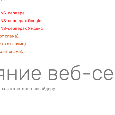
 DNS-сервере
DNS-серверах Google
 DNS-серверах Яндекс
от спама).
та от спама).
 от спама).
ояние веб-с
ться к хостинг-провайдеру.