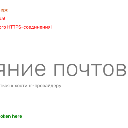
вера
ра!
ого HTTPS-соединения!
яние почто
ться к хостинг-провайдеру.
oken here