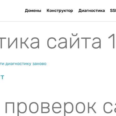
Домены
Конструктор
Диагностика
SS
ика сайта 1k
ти диагностику заново
йт
 проверок с