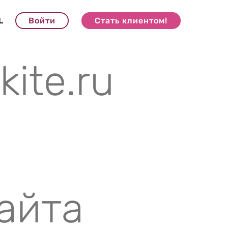
L
Войти
Стать клиентом!
ite.ru
айта