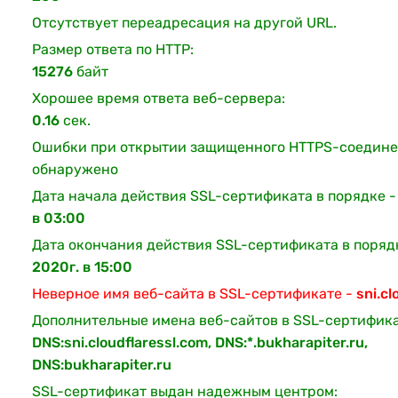
Отсутствует переадресация на другой URL.
Размер ответа по HTTP:
15276
байт
Хорошее время ответа веб-сервера:
0.16
сек.
Ошибки при открытии защищенного HTTPS-соедине
обнаружено
Дата начала действия SSL-сертификата в порядке 
в 03:00
Дата окончания действия SSL-сертификата в поряд
2020г. в 15:00
Неверное имя веб-сайта в SSL-сертификате -
sni.cl
Дополнительные имена веб-сайтов в SSL-сертифика
DNS:sni.cloudflaressl.com, DNS:*.bukharapiter.ru,
DNS:bukharapiter.ru
SSL-сертификат выдан надежным центром: