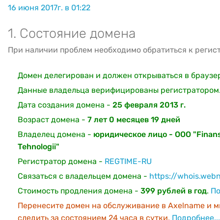
16 июня 2017г. в 01:22
1. Состояние домена
При наличии проблем необходимо обратиться к регис
Домен делегирован и должен открываться в браузе
Данные владельца верифицированы регистратором
Дата создания домена -
25 февраля 2013 г.
Возраст домена -
7 лет 0 месяцев 19 дней
Владелец домена -
юридическое лицо - OOO "Finan
Tehnologii"
Регистратор домена -
REGTIME-RU
Связаться с владельцем домена -
https://whois.web
Стоимость продления домена -
399 рублей в год
.
По
Перенесите домен на обслуживание в Axelname и м
следить за состоянием 24 часа в сутки.
Подробнее...