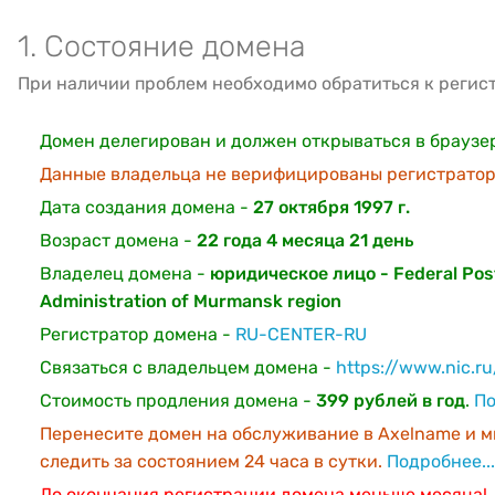
1. Состояние домена
При наличии проблем необходимо обратиться к регис
Домен делегирован и должен открываться в браузе
Данные владельца не верифицированы регистратор
Дата создания домена -
27 октября 1997 г.
Возраст домена -
22 года 4 месяца 21 день
Владелец домена -
юридическое лицо - Federal Pos
Administration of Murmansk region
Регистратор домена -
RU-CENTER-RU
Связаться с владельцем домена -
https://www.nic.r
Стоимость продления домена -
399 рублей в год
.
По
Перенесите домен на обслуживание в Axelname и м
следить за состоянием 24 часа в сутки.
Подробнее...
До окончания регистрации домена меньше месяца!