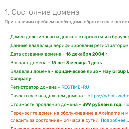
1. Состояние домена
При наличии проблем необходимо обратиться к регис
Домен делегирован и должен открываться в браузе
Данные владельца верифицированы регистратором
Дата создания домена -
16 декабря 2004 г.
Возраст домена -
15 лет 3 месяца 1 день
Владелец домена -
юридическое лицо - Hay Group Li
Company
Регистратор домена -
REGTIME-RU
Связаться с владельцем домена -
https://whois.web
Стоимость продления домена -
399 рублей в год
.
По
Перенесите домен на обслуживание в Axelname и м
следить за состоянием 24 часа в сутки.
Подробнее...
До окончания регистрации домена меньше месяца!