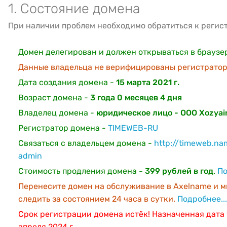
1. Состояние домена
При наличии проблем необходимо обратиться к регис
Домен делегирован и должен открываться в браузе
Данные владельца не верифицированы регистратор
Дата создания домена -
15 марта 2021 г.
Возраст домена -
3 года 0 месяцев 4 дня
Владелец домена -
юридическое лицо - OOO Xozyain 
Регистратор домена -
TIMEWEB-RU
Связаться с владельцем домена -
http://timeweb.na
admin
Стоимость продления домена -
399 рублей в год
.
По
Перенесите домен на обслуживание в Axelname и м
следить за состоянием 24 часа в сутки.
Подробнее...
Срок регистрации домена истёк! Назначенная дата 
апреля 2024 г.