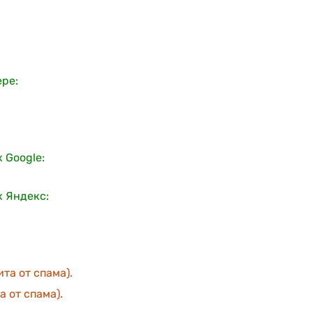
ере:
 Google:
х Яндекс:
та от спама).
 от спама).