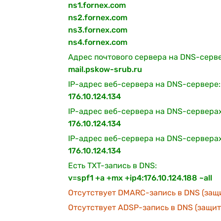
ns1.fornex.com
ns2.fornex.com
ns3.fornex.com
ns4.fornex.com
Адрес почтового сервера на DNS-серв
mail.pskow-srub.ru
IP-адрес веб-сервера на DNS-сервере:
176.10.124.134
IP-адрес веб-сервера на DNS-серверах
176.10.124.134
IP-адрес веб-сервера на DNS-сервера
176.10.124.134
Есть TXT-запись в DNS:
v=spf1 +a +mx +ip4:176.10.124.188 ~all
Отсутствует DMARC-запись в DNS (защи
Отсутствует ADSP-запись в DNS (защита