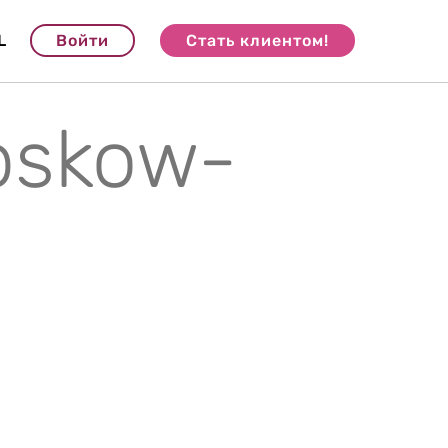
L
Войти
Стать клиентом!
pskow-