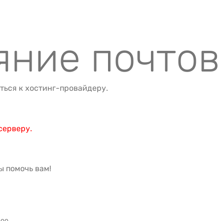
яние почто
ться к хостинг-провайдеру.
серверу.
ы помочь вам!