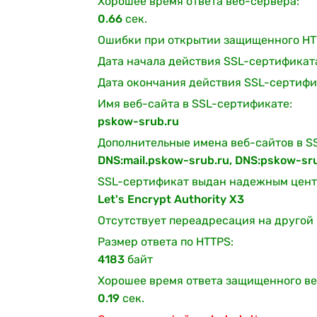
Хорошее время ответа веб-сервера:
0.66
сек.
Ошибки при открытии защищенного HT
Дата начала действия SSL-сертификат
Дата окончания действия SSL-сертифи
Имя веб-сайта в SSL-сертификате:
pskow-srub.ru
Дополнительные имена веб-сайтов в S
DNS:mail.pskow-srub.ru, DNS:pskow-sr
SSL-сертификат выдан надежным цент
Let's Encrypt Authority X3
Отсутствует переадресация на другой 
Размер ответа по HTTPS:
4183
байт
Хорошее время ответа защищенного ве
0.19
сек.