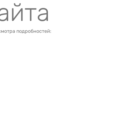
айта
смотра подробностей:
а