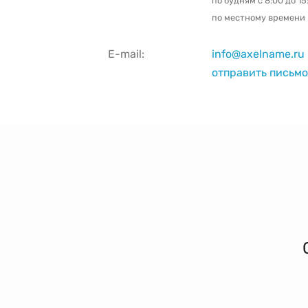
по будням с
8:00 до 15
по местному времени
E-mail:
info@axelname.ru
отправить письмо 