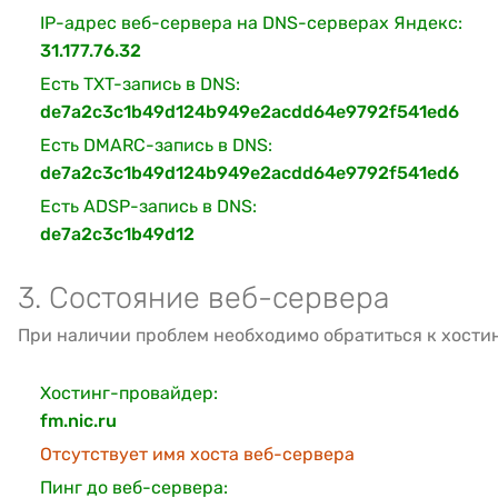
IP-адрес веб-сервера на DNS-серверах Яндекс:
31.177.76.32
Есть TXT-запись в DNS:
de7a2c3c1b49d124b949e2acdd64e9792f541ed6
Есть DMARC-запись в DNS:
de7a2c3c1b49d124b949e2acdd64e9792f541ed6
Есть ADSP-запись в DNS:
de7a2c3c1b49d12
3. Состояние веб-сервера
При наличии проблем необходимо обратиться к хости
Хостинг-провайдер:
fm.nic.ru
Отсутствует имя хоста веб-сервера
Пинг до веб-сервера: