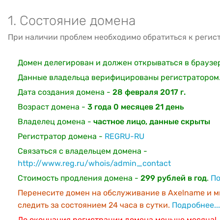
1. Состояние домена
При наличии проблем необходимо обратиться к регис
Домен делегирован и должен открываться в браузе
Данные владельца верифицированы регистратором
Дата создания домена -
28 февраля 2017 г.
Возраст домена -
3 года 0 месяцев 21 день
Владелец домена -
частное лицо, данные скрыты
Регистратор домена -
REGRU-RU
Связаться с владельцем домена -
http://www.reg.ru/whois/admin_contact
Стоимость продления домена -
299 рублей в год
.
По
Перенесите домен на обслуживание в Axelname и м
следить за состоянием 24 часа в сутки.
Подробнее...
До окончания регистрации домена меньше месяца!