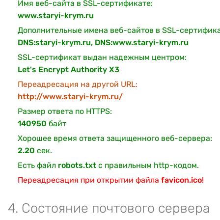
Имя веб-сайта в SSL-сертификате:
www.staryi-krym.ru
Дополнительные имена веб-сайтов в SSL-сертифика
DNS:staryi-krym.ru, DNS:www.staryi-krym.ru
SSL-сертификат выдан надежным центром:
Let's Encrypt Authority X3
Переадресация на другой URL:
http://www.staryi-krym.ru/
Размер ответа по HTTPS:
140950
байт
Хорошее время ответа защищенного веб-сервера:
2.20
сек.
Есть файл
robots.txt
с правильным http-кодом.
Переадресация при открытии файла
favicon.ico
!
4. Состояние почтового сервера