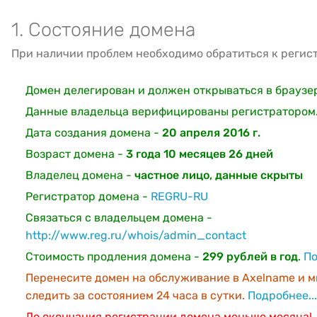
1. Состояние домена
При наличии проблем необходимо обратиться к регис
Домен делегирован и должен открываться в браузе
Данные владельца верифицированы регистратором
Дата создания домена -
20 апреля 2016 г.
Возраст домена -
3 года 10 месяцев 26 дней
Владелец домена -
частное лицо, данные скрыты
Регистратор домена -
REGRU-RU
Связаться с владельцем домена -
http://www.reg.ru/whois/admin_contact
Стоимость продления домена -
299 рублей в год
.
По
Перенесите домен на обслуживание в Axelname и м
следить за состоянием 24 часа в сутки.
Подробнее...
До окончания регистрации домена меньше месяца!