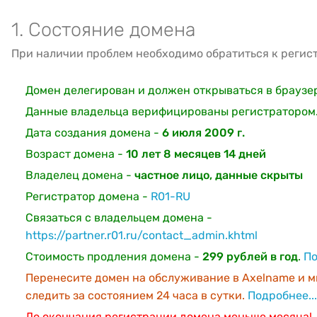
1. Состояние домена
При наличии проблем необходимо обратиться к регис
Домен делегирован и должен открываться в браузе
Данные владельца верифицированы регистратором
Дата создания домена -
6 июля 2009 г.
Возраст домена -
10 лет 8 месяцев 14 дней
Владелец домена -
частное лицо, данные скрыты
Регистратор домена -
R01-RU
Связаться с владельцем домена -
https://partner.r01.ru/contact_admin.khtml
Стоимость продления домена -
299 рублей в год
.
По
Перенесите домен на обслуживание в Axelname и м
следить за состоянием 24 часа в сутки.
Подробнее...
До окончания регистрации домена меньше месяца!