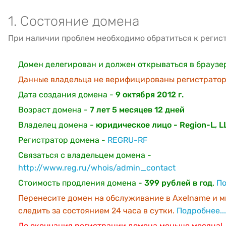
1. Состояние домена
При наличии проблем необходимо обратиться к регис
Домен делегирован и должен открываться в браузе
Данные владельца не верифицированы регистратор
Дата создания домена -
9 октября 2012 г.
Возраст домена -
7 лет 5 месяцев 12 дней
Владелец домена -
юридическое лицо - Region-L, L
Регистратор домена -
REGRU-RF
Связаться с владельцем домена -
http://www.reg.ru/whois/admin_contact
Стоимость продления домена -
399 рублей в год
.
По
Перенесите домен на обслуживание в Axelname и м
следить за состоянием 24 часа в сутки.
Подробнее...
До окончания регистрации домена меньше месяца!