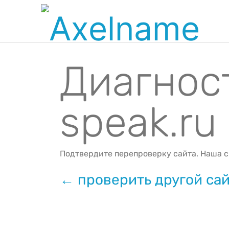
Диагнос
speak.ru
Подтвердите перепроверку сайта. Наша с
← проверить другой са