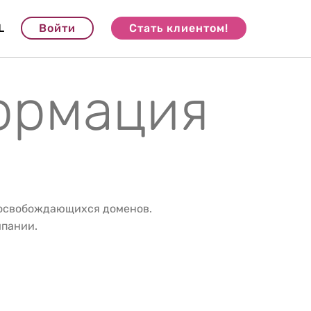
L
Войти
Стать клиентом!
формация
 освобождающихся доменов.
мпании.