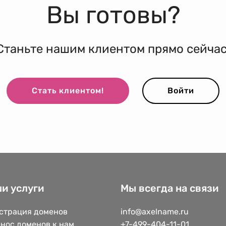
Вы готовы?
Станьте нашим клиентом прямо сейчас
Стать клиентом!
Войти
и услуги
Мы всегда на связи
страция доменов
info@axelname.ru
нос доменов к нам
+7-499-404-11-01