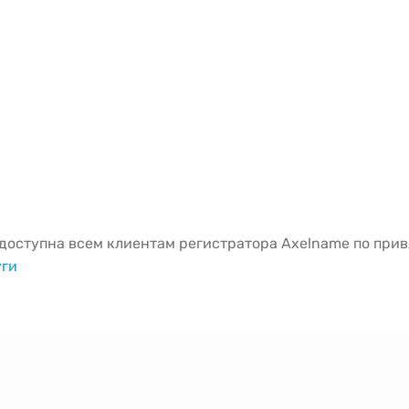
й
оступна всем клиентам регистратора Axelname по привл
уги