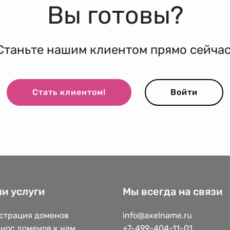
Вы готовы?
Станьте нашим клиентом прямо сейчас
Стать клиентом!
Войти
и услуги
Мы всегда на связи
страция доменов
info@axelname.ru
нос доменов к нам
+7-499-404-11-01