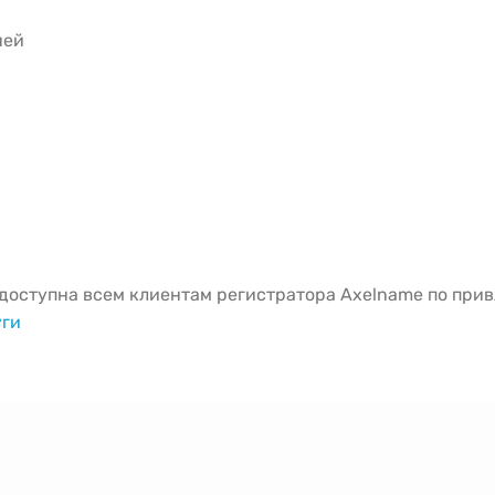
ней
оступна всем клиентам регистратора Axelname по привл
уги