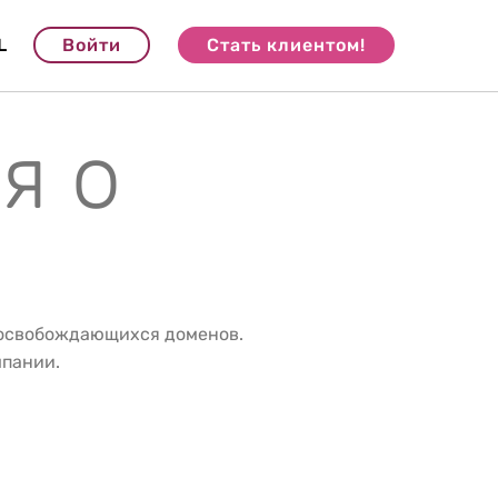
L
Войти
Стать клиентом!
я о
 освобождающихся доменов.
мпании.