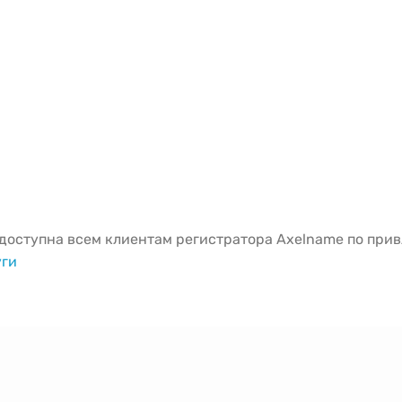
оступна всем клиентам регистратора Axelname по привл
уги