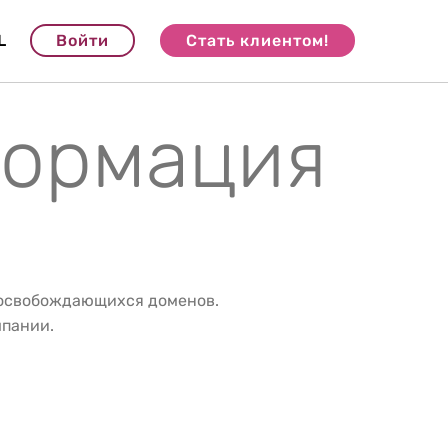
L
Войти
Стать клиентом!
формация
 освобождающихся доменов.
мпании.