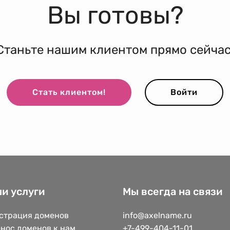
Вы готовы?
Станьте нашим клиентом прямо сейчас
Стать клиентом!
Войти
и услуги
Мы всегда на связи
страция доменов
info@axelname.ru
нос доменов к нам
+7-499-404-11-01