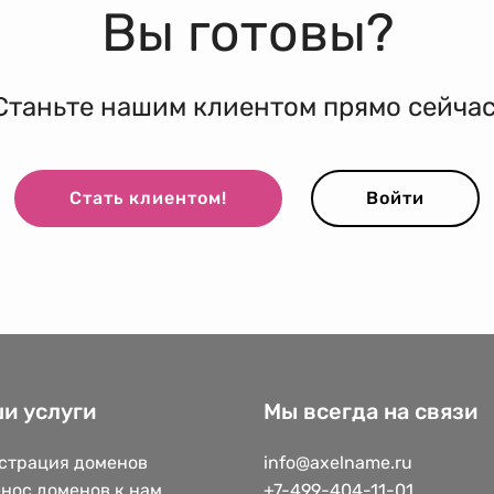
Вы готовы?
Станьте нашим клиентом прямо сейчас
Стать клиентом!
Войти
и услуги
Мы всегда на связи
страция доменов
info@axelname.ru
нос доменов к нам
+7-499-404-11-01