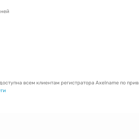
дней
оступна всем клиентам регистратора Axelname по привл
уги