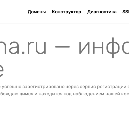
Домены
Конструктор
Диагностика
SS
una.ru — ин
е
о успешно зарегистрировано через сервис регистрации
вобождающимся и находится под наблюдением нашей ко