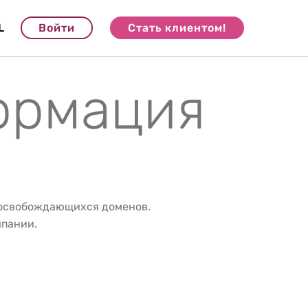
L
Войти
Стать клиентом!
формация
 освобождающихся доменов.
мпании.