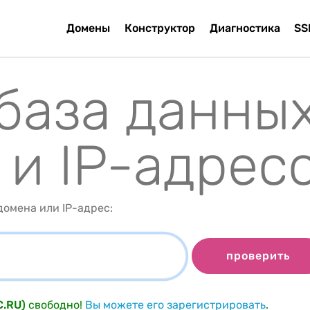
Домены
Конструктор
Диагностика
SS
 база данны
 и IP-адрес
омена или IP-адрес:
проверить
C.RU)
свободно!
Вы можете его зарегистрировать
.