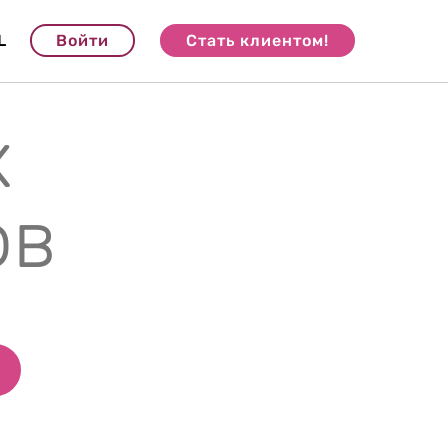
L
Войти
Стать клиентом!
х
ов