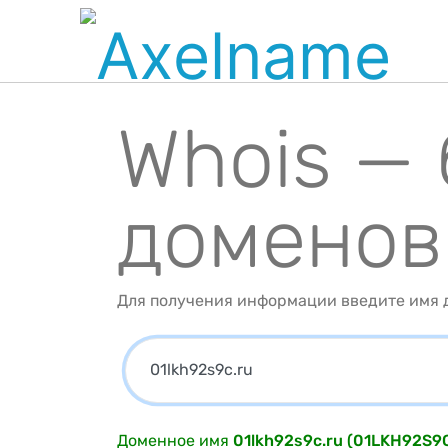
Whois —
доменов
Для получения информации введите имя д
Доменное имя
01lkh92s9c.ru (01LKH92S9