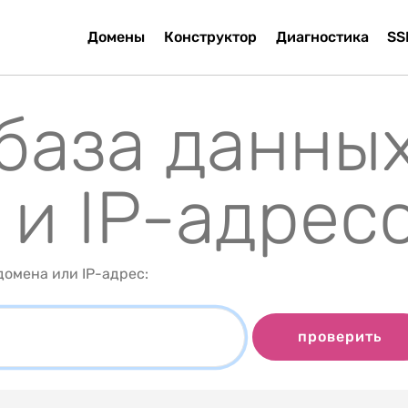
Домены
Конструктор
Диагностика
SS
 база данны
 и IP-адрес
омена или IP-адрес:
проверить