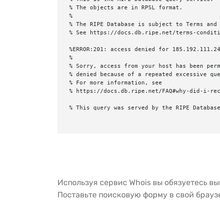
% The objects are in RPSL format.

%

% The RIPE Database is subject to Terms and 
% See https://docs.db.ripe.net/terms-conditi
%ERROR:201: access denied for 185.192.111.24
%

% Sorry, access from your host has been perm
% denied because of a repeated excessive que
% For more information, see

% https://docs.db.ripe.net/FAQ#why-did-i-rec
% This query was served by the RIPE Database
Используя сервис Whois вы обязуетесь в
Поставьте поисковую форму в свой брау