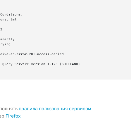
Conditions.

ons.html

2

anently

rying.

eive-an-error-201-access-denied

 Query Service version 1.123 (SHETLAND)

ыполнять
правила пользования сервисом
.
зер
Firefox