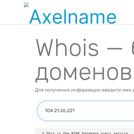
Whois —
доменов
Для получения информации введите имя д
% This is the RIPE Database query service.
