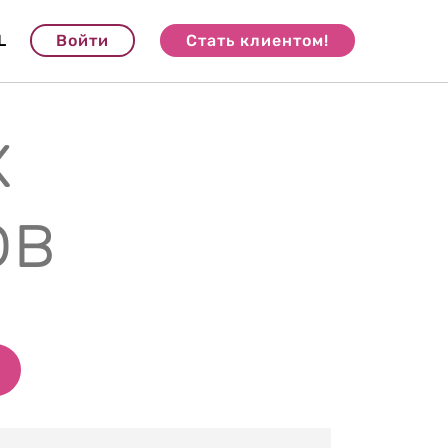
L
Войти
Стать клиентом!
х
ов