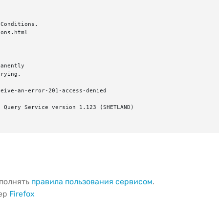
Conditions.

ons.html

anently

rying.

eive-an-error-201-access-denied

 Query Service version 1.123 (SHETLAND)

ыполнять
правила пользования сервисом
.
зер
Firefox