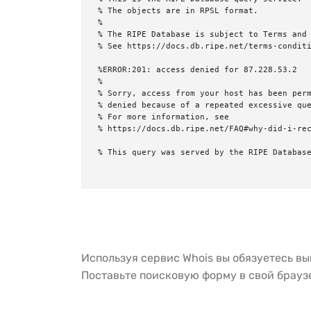
% The objects are in RPSL format.

%

% The RIPE Database is subject to Terms and 
% See https://docs.db.ripe.net/terms-conditi
%ERROR:201: access denied for 87.228.53.2

%

% Sorry, access from your host has been perm
% denied because of a repeated excessive que
% For more information, see

% https://docs.db.ripe.net/FAQ#why-did-i-rec
% This query was served by the RIPE Database
Используя сервис Whois вы обязуетесь в
Поставьте поисковую форму в свой брау