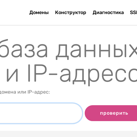
Домены
Конструктор
Диагностика
SS
 база данны
 и IP-адрес
омена или IP-адрес:
проверить