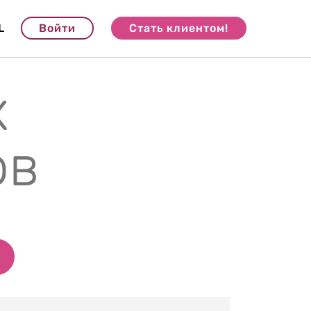
L
Войти
Стать клиентом!
х
ов