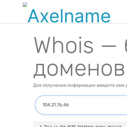
Whois —
доменов
Для получения информации введите имя д
% This is the RIPE Database query service.
