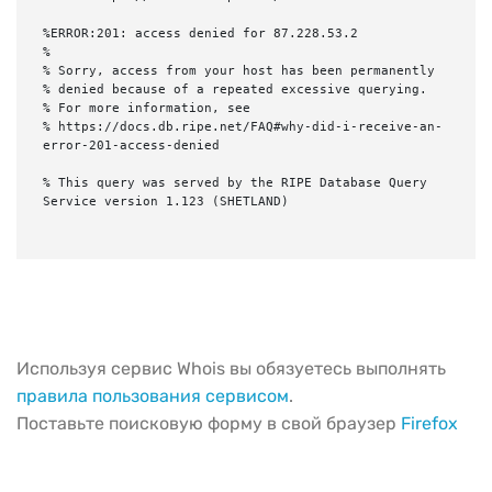
%ERROR:201: access denied for 87.228.53.2

%

% Sorry, access from your host has been permanently

% denied because of a repeated excessive querying.

% For more information, see

% https://docs.db.ripe.net/FAQ#why-did-i-receive-an-
error-201-access-denied

% This query was served by the RIPE Database Query 
Service version 1.123 (SHETLAND)

Используя сервис Whois вы обязуетесь выполнять
правила пользования сервисом
.
Поставьте поисковую форму в свой браузер
Firefox