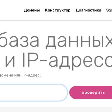
Домены
Конструктор
Диагностика
SS
 база данны
 и IP-адрес
омена или IP-адрес:
проверить