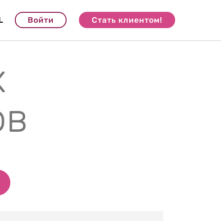
L
Войти
Стать клиентом!
х
ов