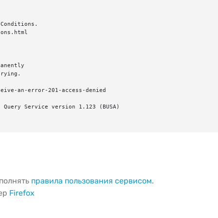
Conditions.

ons.html

anently

rying.

eive-an-error-201-access-denied

 Query Service version 1.123 (BUSA)

ыполнять
правила пользования сервисом
.
зер
Firefox