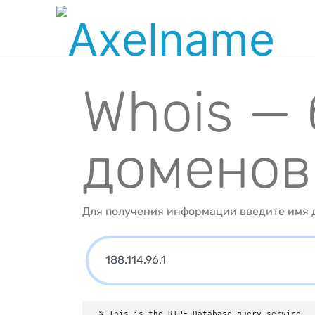
Whois —
доменов
Для получения информации введите имя д
% This is the RIPE Database query service.
