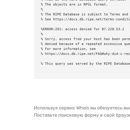
% The objects are in RPSL format.

%

% The RIPE Database is subject to Terms and 
% See https://docs.db.ripe.net/terms-conditi
%ERROR:201: access denied for 87.228.53.2

%

% Sorry, access from your host has been perm
% denied because of a repeated excessive que
% For more information, see

% https://docs.db.ripe.net/FAQ#why-did-i-rec
% This query was served by the RIPE Database
Используя сервис Whois вы обязуетесь в
Поставьте поисковую форму в свой брау