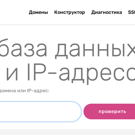
Домены
Конструктор
Диагностика
SS
 база данны
 и IP-адрес
омена или IP-адрес:
проверить