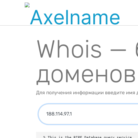
Whois —
доменов
Для получения информации введите имя д
% This is the RIPE Database query service.
