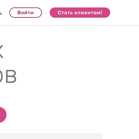
L
Войти
Стать клиентом!
х
ов