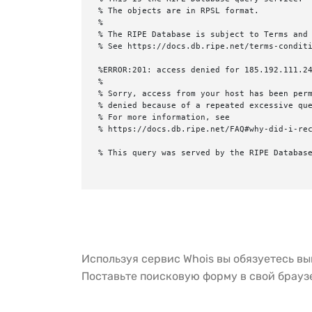
% The objects are in RPSL format.

%

% The RIPE Database is subject to Terms and 
% See https://docs.db.ripe.net/terms-conditi
%ERROR:201: access denied for 185.192.111.24
%

% Sorry, access from your host has been perm
% denied because of a repeated excessive que
% For more information, see

% https://docs.db.ripe.net/FAQ#why-did-i-rec
% This query was served by the RIPE Database
Используя сервис Whois вы обязуетесь в
Поставьте поисковую форму в свой брау