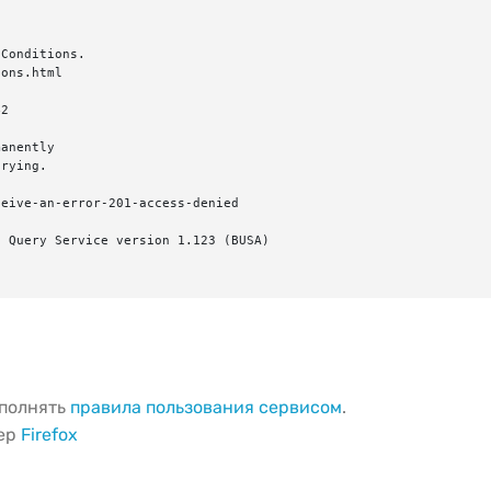
Conditions.

ons.html

2

anently

rying.

eive-an-error-201-access-denied

 Query Service version 1.123 (BUSA)

ыполнять
правила пользования сервисом
.
зер
Firefox