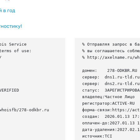
й в год
гностику!
is Service

% Отправляя запрос в ба
erms of use:

% вы соглашаетесь соблю


% http://axelname.ru/wh
домен:    278-ODKBR.RU

сервер:  dns1.ru-tld.ru.
сервер:  dns2.ru-tld.ru.
ERIFIED

статус:  ЗАРЕГИСТРИРОВА
владелец:Частное Лицо

регистратор:ACTIVE-RU

hoisfb/278-odkbr.ru

форма-связи:https://act
создан:  2026.01.13 17:
оплачен-до:2027.01.13 1
дата-удаления:2027.02.13
источник:TCI
