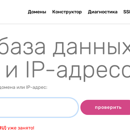
Домены
Конструктор
Диагностика
SS
 база данны
 и IP-адрес
омена или IP-адрес:
проверить
RU)
уже занято!