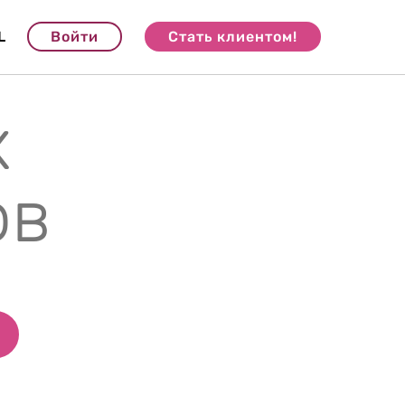
L
Войти
Стать клиентом!
х
ов