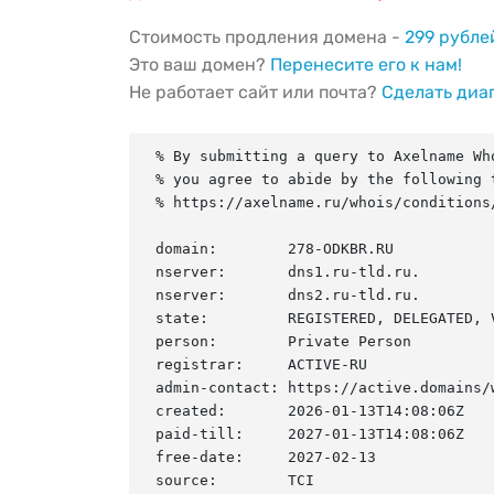
Стоимость продления домена -
299 рубле
Это ваш домен?
Перенесите его к нам!
Не работает сайт или почта?
Сделать диа
% By submitting a query to Axelname Who
% you agree to abide by the following t
% https://axelname.ru/whois/conditions/
domain:        278-ODKBR.RU

nserver:       dns1.ru-tld.ru.

nserver:       dns2.ru-tld.ru.

state:         REGISTERED, DELEGATED, V
person:        Private Person

registrar:     ACTIVE-RU

admin-contact: https://active.domains/w
created:       2026-01-13T14:08:06Z

paid-till:     2027-01-13T14:08:06Z

free-date:     2027-02-13

source:        TCI
