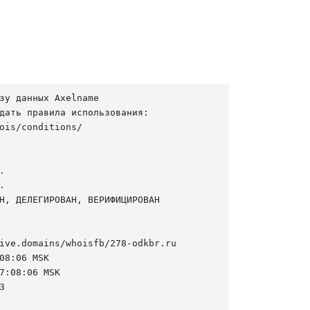
зу данных Axelname

дать правила использования:

ois/conditions/





Н, ДЕЛЕГИРОВАН, ВЕРИФИЦИРОВАН

ive.domains/whoisfb/278-odkbr.ru

08:06 MSK

7:08:06 MSK


