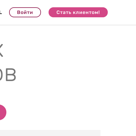
L
Войти
Стать клиентом!
х
ов