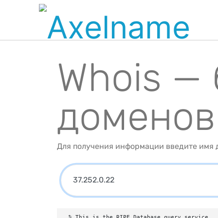
Whois —
доменов
Для получения информации введите имя д
% This is the RIPE Database query service.
