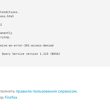
Conditions.

ons.html

2

anently

rying.

eive-an-error-201-access-denied

 Query Service version 1.123 (BUSA)

ыполнять
правила пользования сервисом
.
зер
Firefox