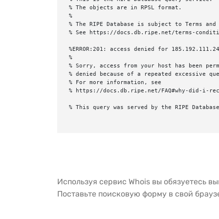
% The objects are in RPSL format.

%

% The RIPE Database is subject to Terms and 
% See https://docs.db.ripe.net/terms-conditi
%ERROR:201: access denied for 185.192.111.24
%

% Sorry, access from your host has been perm
% denied because of a repeated excessive que
% For more information, see

% https://docs.db.ripe.net/FAQ#why-did-i-rec
% This query was served by the RIPE Database
Используя сервис Whois вы обязуетесь в
Поставьте поисковую форму в свой брау