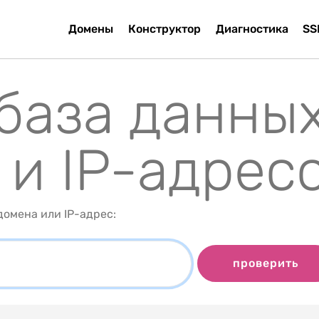
Домены
Конструктор
Диагностика
SS
 база данны
 и IP-адрес
омена или IP-адрес:
проверить