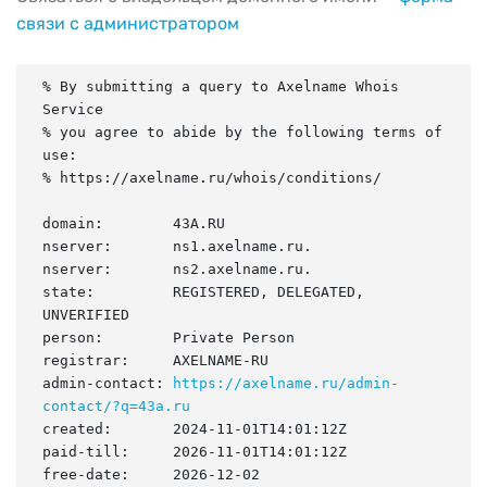
связи с администратором
% By submitting a query to Axelname Whois 
Service

% you agree to abide by the following terms of 
use:

% https://axelname.ru/whois/conditions/

domain:        43A.RU

nserver:       ns1.axelname.ru.

nserver:       ns2.axelname.ru.

state:         REGISTERED, DELEGATED, 
UNVERIFIED

person:        Private Person

registrar:     AXELNAME-RU

admin-contact: 
https://axelname.ru/admin-
contact/?q=43a.ru
created:       2024-11-01T14:01:12Z

paid-till:     2026-11-01T14:01:12Z

free-date:     2026-12-02
