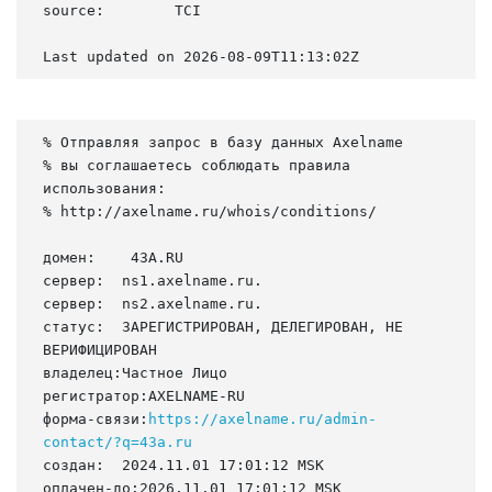
source:        TCI

Last updated on 2026-08-09T11:13:02Z
% Отправляя запрос в базу данных Axelname

% вы соглашаетесь соблюдать правила 
использования:

% http://axelname.ru/whois/conditions/

домен:    43A.RU

сервер:  ns1.axelname.ru.

сервер:  ns2.axelname.ru.

статус:  ЗАРЕГИСТРИРОВАН, ДЕЛЕГИРОВАН, НЕ 
ВЕРИФИЦИРОВАН

владелец:Частное Лицо

регистратор:AXELNAME-RU

форма-связи:
https://axelname.ru/admin-
contact/?q=43a.ru
создан:  2024.11.01 17:01:12 MSK

оплачен-до:2026.11.01 17:01:12 MSK
