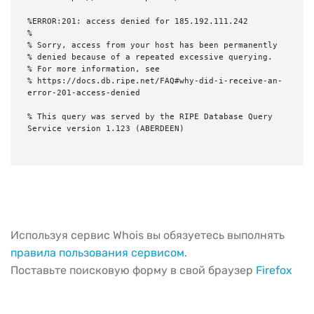
%ERROR:201: access denied for 185.192.111.242

%

% Sorry, access from your host has been permanently

% denied because of a repeated excessive querying.

% For more information, see

% https://docs.db.ripe.net/FAQ#why-did-i-receive-an-
error-201-access-denied

% This query was served by the RIPE Database Query 
Service version 1.123 (ABERDEEN)

Используя сервис Whois вы обязуетесь выполнять
правила пользования сервисом
.
Поставьте поисковую форму в свой браузер
Firefox