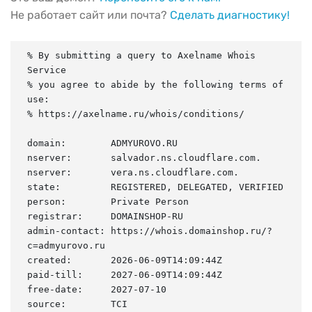
Не работает сайт или почта?
Сделать диагностику!
% By submitting a query to Axelname Whois 
Service

% you agree to abide by the following terms of 
use:

% https://axelname.ru/whois/conditions/

domain:        ADMYUROVO.RU

nserver:       salvador.ns.cloudflare.com.

nserver:       vera.ns.cloudflare.com.

state:         REGISTERED, DELEGATED, VERIFIED

person:        Private Person

registrar:     DOMAINSHOP-RU

admin-contact: https://whois.domainshop.ru/?
c=admyurovo.ru

created:       2026-06-09T14:09:44Z

paid-till:     2027-06-09T14:09:44Z

free-date:     2027-07-10

source:        TCI
