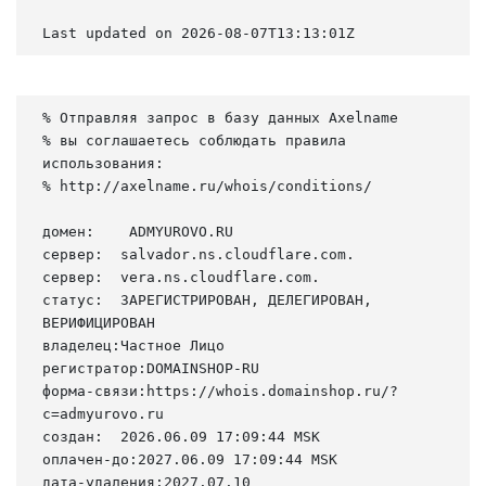
Last updated on 2026-08-07T13:13:01Z
% Отправляя запрос в базу данных Axelname

% вы соглашаетесь соблюдать правила 
использования:

% http://axelname.ru/whois/conditions/

домен:    ADMYUROVO.RU

сервер:  salvador.ns.cloudflare.com.

сервер:  vera.ns.cloudflare.com.

статус:  ЗАРЕГИСТРИРОВАН, ДЕЛЕГИРОВАН, 
ВЕРИФИЦИРОВАН

владелец:Частное Лицо

регистратор:DOMAINSHOP-RU

форма-связи:https://whois.domainshop.ru/?
c=admyurovo.ru

создан:  2026.06.09 17:09:44 MSK

оплачен-до:2027.06.09 17:09:44 MSK

дата-удаления:2027.07.10
