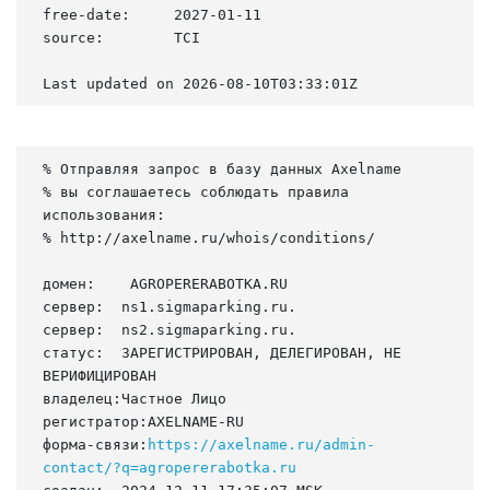
free-date:     2027-01-11

source:        TCI

Last updated on 2026-08-10T03:33:01Z
% Отправляя запрос в базу данных Axelname

% вы соглашаетесь соблюдать правила 
использования:

% http://axelname.ru/whois/conditions/

домен:    AGROPERERABOTKA.RU

сервер:  ns1.sigmaparking.ru.

сервер:  ns2.sigmaparking.ru.

статус:  ЗАРЕГИСТРИРОВАН, ДЕЛЕГИРОВАН, НЕ 
ВЕРИФИЦИРОВАН

владелец:Частное Лицо

регистратор:AXELNAME-RU

форма-связи:
https://axelname.ru/admin-
contact/?q=agropererabotka.ru