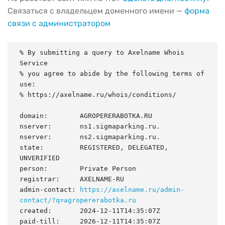
Связаться с владельцем доменного имени —
форма
связи с администратором
% By submitting a query to Axelname Whois 
Service

% you agree to abide by the following terms of 
use:

% https://axelname.ru/whois/conditions/

domain:        AGROPERERABOTKA.RU

nserver:       ns1.sigmaparking.ru.

nserver:       ns2.sigmaparking.ru.

state:         REGISTERED, DELEGATED, 
UNVERIFIED

person:        Private Person

registrar:     AXELNAME-RU

admin-contact: 
https://axelname.ru/admin-
contact/?q=agropererabotka.ru
created:       2024-12-11T14:35:07Z

paid-till:     2026-12-11T14:35:07Z
