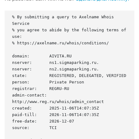
% By submitting a query to Axelname Whois 
Service

% you agree to abide by the following terms of 
use:

% https://axelname.ru/whois/conditions/

domain:        AIVITA.RU

nserver:       ns1.sigmaparking.ru.

nserver:       ns2.sigmaparking.ru.

state:         REGISTERED, DELEGATED, VERIFIED

person:        Private Person

registrar:     REGRU-RU

admin-contact: 
http://www.reg.ru/whois/admin_contact

created:       2025-11-06T14:07:35Z

paid-till:     2026-11-06T14:07:35Z

free-date:     2026-12-07

source:        TCI
