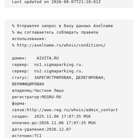
Last updated on 2026-08-07T21:18:01Z
% Отправляя запрос в базу данных Axelname

% вы соглашаетесь соблюдать правила 
использования:

% http://axelname.ru/whois/conditions/

домен:    AIVITA.RU

сервер:  ns1.sigmaparking.ru.

сервер:  ns2.sigmaparking.ru.

статус:  ЗАРЕГИСТРИРОВАН, ДЕЛЕГИРОВАН, 
ВЕРИФИЦИРОВАН

владелец:Частное Лицо

регистратор:REGRU-RU

форма-
связи:http://www.reg.ru/whois/admin_contact

создан:  2025.11.06 17:07:35 MSK

оплачен-до:2026.11.06 17:07:35 MSK

дата-удаления:2026.12.07

источник:TCI
