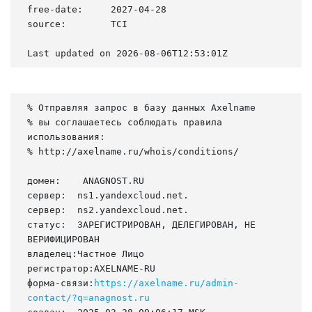
free-date:     2027-04-28

source:        TCI

Last updated on 2026-08-06T12:53:01Z
% Отправляя запрос в базу данных Axelname

% вы соглашаетесь соблюдать правила 
использования:

% http://axelname.ru/whois/conditions/

домен:    ANAGNOST.RU

сервер:  ns1.yandexcloud.net.

сервер:  ns2.yandexcloud.net.

статус:  ЗАРЕГИСТРИРОВАН, ДЕЛЕГИРОВАН, НЕ 
ВЕРИФИЦИРОВАН

владелец:Частное Лицо

регистратор:AXELNAME-RU

форма-связи:
https://axelname.ru/admin-
contact/?q=anagnost.ru