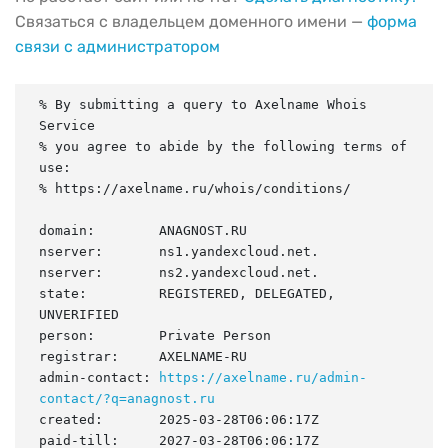
Связаться с владельцем доменного имени —
форма
связи с администратором
% By submitting a query to Axelname Whois 
Service

% you agree to abide by the following terms of 
use:

% https://axelname.ru/whois/conditions/

domain:        ANAGNOST.RU

nserver:       ns1.yandexcloud.net.

nserver:       ns2.yandexcloud.net.

state:         REGISTERED, DELEGATED, 
UNVERIFIED

person:        Private Person

registrar:     AXELNAME-RU

admin-contact: 
https://axelname.ru/admin-
contact/?q=anagnost.ru
created:       2025-03-28T06:06:17Z

paid-till:     2027-03-28T06:06:17Z
