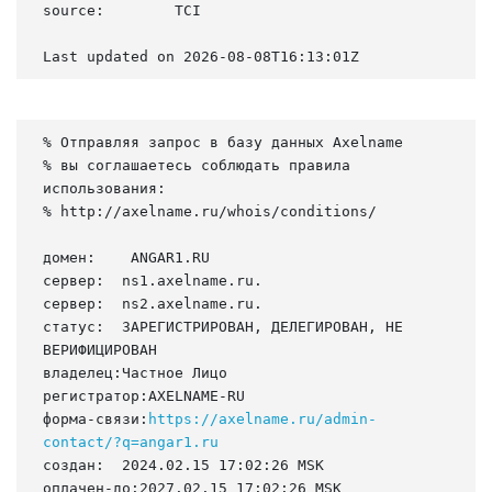
source:        TCI

Last updated on 2026-08-08T16:13:01Z
% Отправляя запрос в базу данных Axelname

% вы соглашаетесь соблюдать правила 
использования:

% http://axelname.ru/whois/conditions/

домен:    ANGAR1.RU

сервер:  ns1.axelname.ru.

сервер:  ns2.axelname.ru.

статус:  ЗАРЕГИСТРИРОВАН, ДЕЛЕГИРОВАН, НЕ 
ВЕРИФИЦИРОВАН

владелец:Частное Лицо

регистратор:AXELNAME-RU

форма-связи:
https://axelname.ru/admin-
contact/?q=angar1.ru
создан:  2024.02.15 17:02:26 MSK

оплачен-до:2027.02.15 17:02:26 MSK
