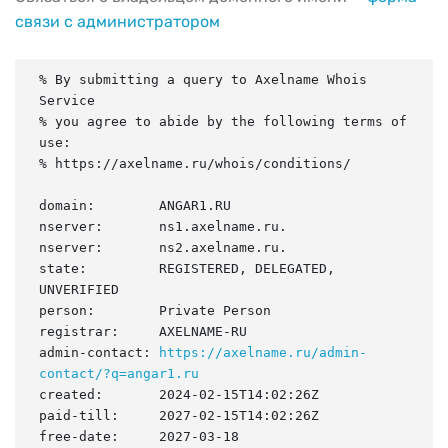
связи с администратором
% By submitting a query to Axelname Whois 
Service

% you agree to abide by the following terms of 
use:

% https://axelname.ru/whois/conditions/

domain:        ANGAR1.RU

nserver:       ns1.axelname.ru.

nserver:       ns2.axelname.ru.

state:         REGISTERED, DELEGATED, 
UNVERIFIED

person:        Private Person

registrar:     AXELNAME-RU

admin-contact: 
https://axelname.ru/admin-
contact/?q=angar1.ru
created:       2024-02-15T14:02:26Z

paid-till:     2027-02-15T14:02:26Z

free-date:     2027-03-18
