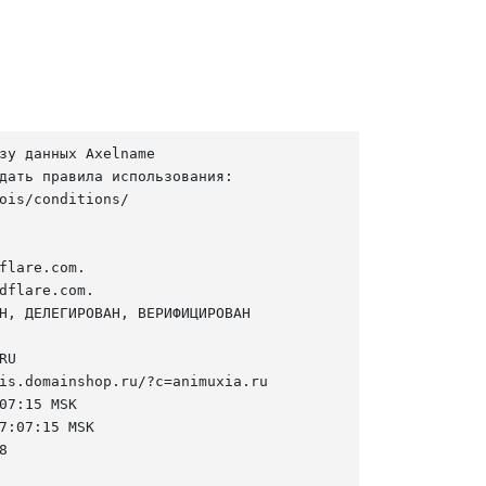
зу данных Axelname

дать правила использования:

ois/conditions/

flare.com.

dflare.com.

Н, ДЕЛЕГИРОВАН, ВЕРИФИЦИРОВАН

U

is.domainshop.ru/?c=animuxia.ru

07:15 MSK

7:07:15 MSK


