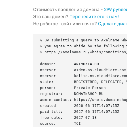
Стоимость продления домена -
299 рубле
Это ваш домен?
Перенесите его к нам!
Не работает сайт или почта?
Сделать диа
% By submitting a query to Axelname Who
% you agree to abide by the following t
% https://axelname.ru/whois/conditions/
domain:        ANIMUXIA.RU

nserver:       aiden.ns.cloudflare.com.
nserver:       kallie.ns.cloudflare.com
state:         REGISTERED, DELEGATED, V
person:        Private Person

registrar:     DOMAINSHOP-RU

admin-contact: https://whois.domainshop
created:       2026-06-17T14:07:15Z

paid-till:     2027-06-17T14:07:15Z

free-date:     2027-07-18

source:        TCI
