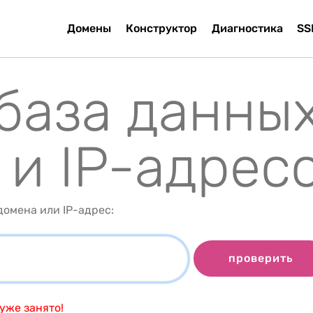
Домены
Конструктор
Диагностика
SS
 база данны
 и IP-адрес
омена или IP-адрес:
проверить
уже занято!