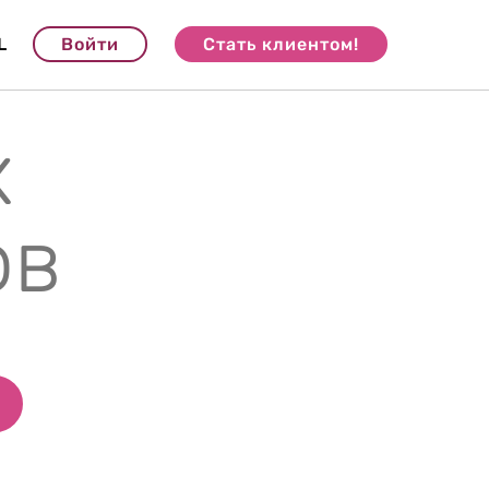
L
Войти
Стать клиентом!
х
ов