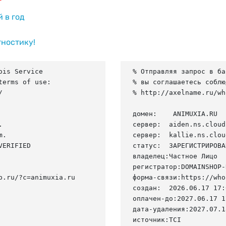
й в год
гностику!
is Service

% Отправляя запрос в ба
erms of use:

% вы соглашаетесь соблю


% http://axelname.ru/wh
домен:    ANIMUXIA.RU



сервер:  aiden.ns.cloud
.

сервер:  kallie.ns.clou
ERIFIED

статус:  ЗАРЕГИСТРИРОВА
владелец:Частное Лицо

регистратор:DOMAINSHOP-R
.ru/?c=animuxia.ru

форма-связи:https://who
создан:  2026.06.17 17:
оплачен-до:2027.06.17 1
дата-удаления:2027.07.18
источник:TCI
