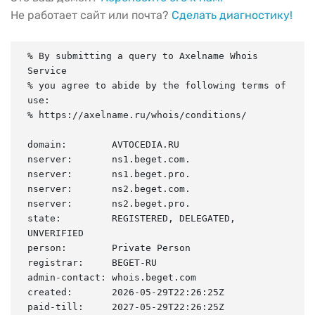
Не работает сайт или почта?
Сделать диагностику!
% By submitting a query to Axelname Whois 
Service

% you agree to abide by the following terms of 
use:

% https://axelname.ru/whois/conditions/

domain:        AVTOCEDIA.RU

nserver:       ns1.beget.com.

nserver:       ns1.beget.pro.

nserver:       ns2.beget.com.

nserver:       ns2.beget.pro.

state:         REGISTERED, DELEGATED, 
UNVERIFIED

person:        Private Person

registrar:     BEGET-RU

admin-contact: whois.beget.com

created:       2026-05-29T22:26:25Z

paid-till:     2027-05-29T22:26:25Z
