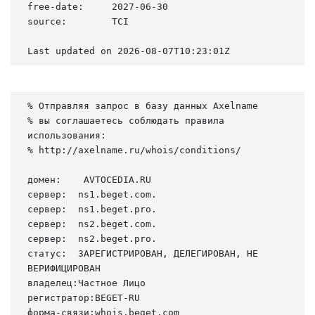
free-date:     2027-06-30

source:        TCI

Last updated on 2026-08-07T10:23:01Z
% Отправляя запрос в базу данных Axelname

% вы соглашаетесь соблюдать правила 
использования:

% http://axelname.ru/whois/conditions/

домен:    AVTOCEDIA.RU

сервер:  ns1.beget.com.

сервер:  ns1.beget.pro.

сервер:  ns2.beget.com.

сервер:  ns2.beget.pro.

статус:  ЗАРЕГИСТРИРОВАН, ДЕЛЕГИРОВАН, НЕ 
ВЕРИФИЦИРОВАН

владелец:Частное Лицо

регистратор:BEGET-RU

форма-связи:whois.beget.com
