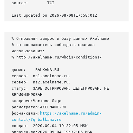
source:        TCI

Last updated on 2026-08-08T17:58:01Z
% Отправляя запрос в базу данных Axelname

% вы соглашаетесь соблюдать правила 
использования:

% http://axelname.ru/whois/conditions/

домен:    BALKANA.RU

сервер:  ns1.axelname.ru.

сервер:  ns2.axelname.ru.

статус:  ЗАРЕГИСТРИРОВАН, ДЕЛЕГИРОВАН, НЕ 
ВЕРИФИЦИРОВАН

владелец:Частное Лицо

регистратор:AXELNAME-RU

форма-связи:
https://axelname.ru/admin-
contact/?q=balkana.ru
создан:  2020.09.04 19:32:05 MSK

оплачен-до:2026.09.04 19:32:05 MSK
