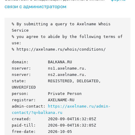
связи с администратором
% By submitting a query to Axelname Whois 
Service

% you agree to abide by the following terms of 
use:

% https://axelname.ru/whois/conditions/

domain:        BALKANA.RU

nserver:       ns1.axelname.ru.

nserver:       ns2.axelname.ru.

state:         REGISTERED, DELEGATED, 
UNVERIFIED

person:        Private Person

registrar:     AXELNAME-RU

admin-contact: 
https://axelname.ru/admin-
contact/?q=balkana.ru
created:       2020-09-04T16:32:05Z

paid-till:     2026-09-04T16:32:05Z

free-date:     2026-10-05
