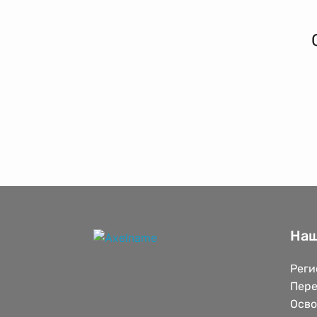
Наш
Реги
Пере
Осв