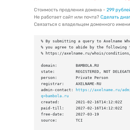
Стоимость продления домена -
299 рубле
Не работает сайт или почта?
Сделать диа
Связаться с владельцем доменного имен
% By submitting a query to Axelname Who
% you agree to abide by the following t
% https://axelname.ru/whois/conditions/
domain:        BAMBOLA.RU

state:         REGISTERED, NOT DELEGATE
person:        Private Person

registrar:     AXELNAME-RU

admin-contact: 
https://axelname.ru/adm
q=bambola.ru
created:       2021-02-16T14:12:02Z

paid-till:     2027-02-16T14:12:02Z

free-date:     2027-03-19

source:        TCI
