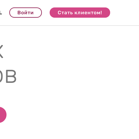
L
Войти
Стать клиентом!
х
ов