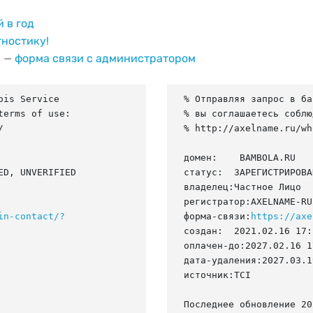
й в год
гностику!
и —
форма связи с администратором
is Service

% Отправляя запрос в ба
erms of use:

% вы соглашаетесь соблю


% http://axelname.ru/wh
домен:    BAMBOLA.RU

D, UNVERIFIED

статус:  ЗАРЕГИСТРИРОВА
владелец:Частное Лицо

регистратор:AXELNAME-RU

in-contact/?
форма-связи:
https://axe
создан:  2021.02.16 17:
оплачен-до:2027.02.16 1
дата-удаления:2027.03.19
источник:TCI

Последнее обновление 20