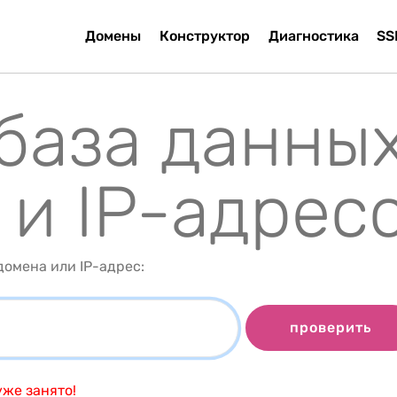
Домены
Конструктор
Диагностика
SS
 база данны
 и IP-адрес
омена или IP-адрес:
проверить
же занято!