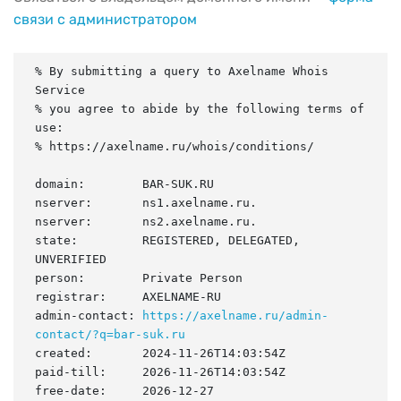
связи с администратором
% By submitting a query to Axelname Whois 
Service

% you agree to abide by the following terms of 
use:

% https://axelname.ru/whois/conditions/

domain:        BAR-SUK.RU

nserver:       ns1.axelname.ru.

nserver:       ns2.axelname.ru.

state:         REGISTERED, DELEGATED, 
UNVERIFIED

person:        Private Person

registrar:     AXELNAME-RU

admin-contact: 
https://axelname.ru/admin-
contact/?q=bar-suk.ru
created:       2024-11-26T14:03:54Z

paid-till:     2026-11-26T14:03:54Z

free-date:     2026-12-27
