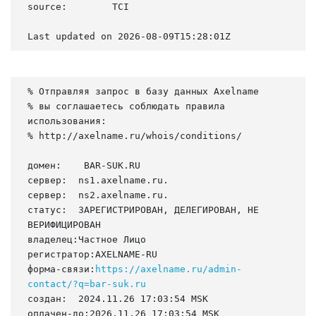
source:        TCI

Last updated on 2026-08-09T15:28:01Z
% Отправляя запрос в базу данных Axelname

% вы соглашаетесь соблюдать правила 
использования:

% http://axelname.ru/whois/conditions/

домен:    BAR-SUK.RU

сервер:  ns1.axelname.ru.

сервер:  ns2.axelname.ru.

статус:  ЗАРЕГИСТРИРОВАН, ДЕЛЕГИРОВАН, НЕ 
ВЕРИФИЦИРОВАН

владелец:Частное Лицо

регистратор:AXELNAME-RU

форма-связи:
https://axelname.ru/admin-
contact/?q=bar-suk.ru
создан:  2024.11.26 17:03:54 MSK

оплачен-до:2026.11.26 17:03:54 MSK
