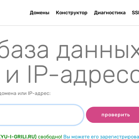
Домены
Конструктор
Диагностика
SS
 база данны
 и IP-адрес
омена или IP-адрес:
проверить
KYU-I-GRILI.RU)
свободно!
Вы можете его зарегистрирова