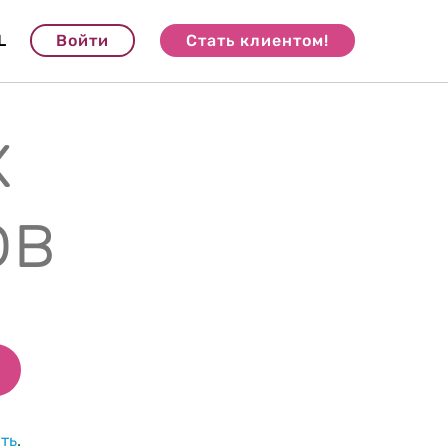
L
Войти
Стать клиентом!
х
ов
ть
.