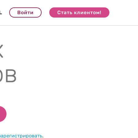
L
Войти
Стать клиентом!
х
ов
зарегистрировать
.