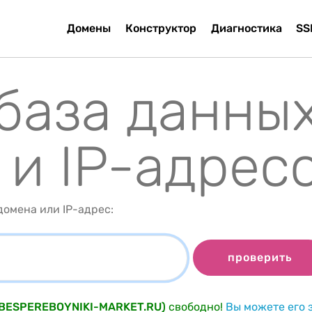
Домены
Конструктор
Диагностика
SS
 база данны
 и IP-адрес
омена или IP-адрес:
проверить
 (BESPEREBOYNIKI-MARKET.RU)
свободно!
Вы можете его 